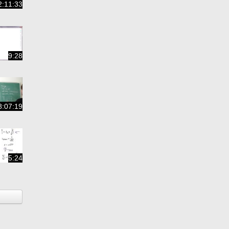
2:11:33
9:28
8:07:19
5:24