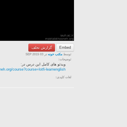
Embed
گزارش تخلف
توسط
مکتب خونه
در 03 SEP 2015
توضیحات:
ویدئو های کامل این درس در:
eh.org/course?course=lotfi-learnenglish
لغات کلیدی: