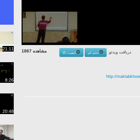
21:11
مشاهده 1867
دریافت ویدئو:
حجم کم
کیفیت بالا
http://maktabkhoon
8:26
20:48