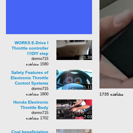
WORKS E-Drive I
Throttle controller
DIY step!!!
1:38
dormo715
1580 مشاهده
Safety Features of
Electronic Throttle
Control Systems
1:11
(ETCS). IT IS NOT
dormo715
SAFE trial-3
مشاهده 1735
1800 مشاهده
Honda Electronic
Throttle Body
dormo715
2:03
1702 مشاهده
Coal beneficiation