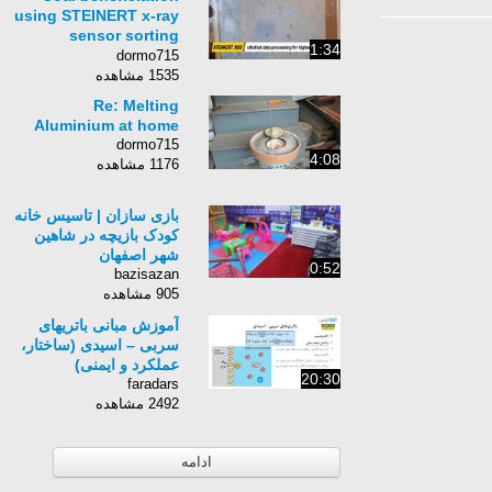
using STEINERT x-ray
sensor sorting
1:34
technology
dormo715
1535 مشاهده
Re: Melting
Aluminium at home
dormo715
4:08
1176 مشاهده
بازی سازان | تاسیس خانه
کودک بازیچه در شاهین
شهر اصفهان
0:52
bazisazan
905 مشاهده
آموزش مبانی باتری‎های
سربی – اسیدی (ساختار،
عملکرد و ایمنی)
20:30
faradars
2492 مشاهده
ادامه