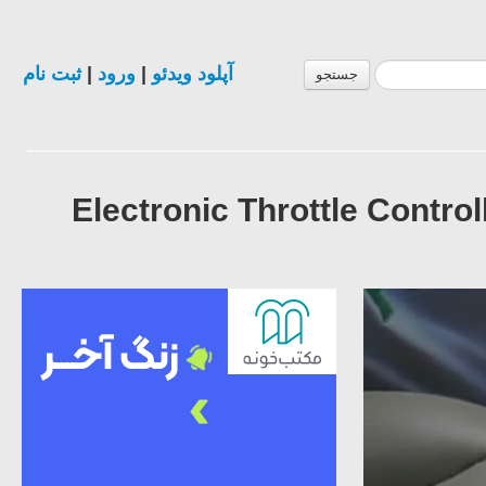
ثبت نام
|
ورود
|
آپلود ویدئو
جستجو
[ SHADOW E-DRIVE ] Electronic Throttle 