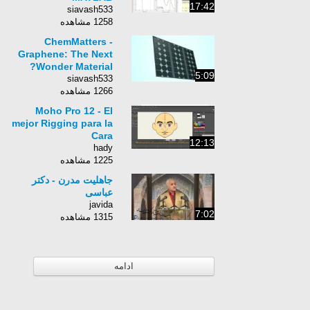
17:42
siavash533
1258 مشاهده
ChemMatters -
Graphene: The Next
Wonder Material?
5:09
siavash533
1266 مشاهده
Moho Pro 12 - El
mejor Rigging para la
Cara
12:13
hady
1225 مشاهده
جاهلیت مدرن - دکتر
عباسی
javida
7:02
1315 مشاهده
ادامه