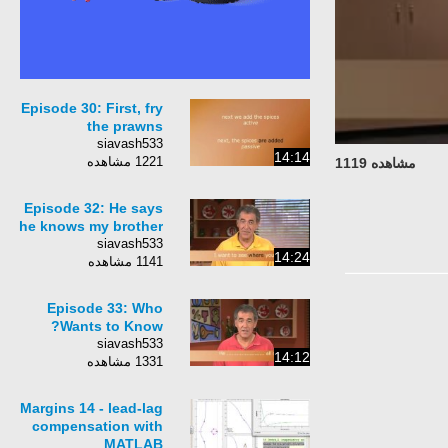
Episode 30: First, fry
the prawns
siavash533
14:14
1221 مشاهده
مشاهده 1119
Episode 32: He says
he knows my brother
siavash533
14:24
1141 مشاهده
Episode 33: Who
Wants to Know?
siavash533
14:12
1331 مشاهده
Margins 14 - lead-lag
compensation with
MATLAB