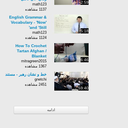
2:59
استمراری
math123
1137 مشاهده
English Grammar &
Vocabulary - 'Now'
and 'Still'
5:18
math123
1124 مشاهده
How To Crochet
Tartan Afghan /
Blanket
6:46
mitragreen2015
1367 مشاهده
خط و نشان رهبر - مستند
gnetchi
2451 مشاهده
59:40
ادامه