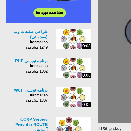
طراحی صفحات وب
(مقدماتی)
iranmatlab
0:08
1249 مشاهده
برنامه نويسي PHP
iranmatlab
1082 مشاهده
0:08
برنامه نويسي WCF
iranmatlab
1307 مشاهده
0:08
CCNP Service
Provider ROUTE
مشاهده 1158
آموزش