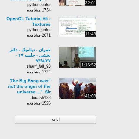
32:01
JSConf EU 2012
pythontkinter
1734 مشاهده
OpenGL Tutorial #5 -
Textures
pythontkinter
11:49
2071 مشاهده
عمران - دینامیک - دکتر
بخشی - جلسه ١٧ -
٩٣/٨/٢٧
1:16:52
sharif_fall_93
1722 مشاهده
“The Big Bang was
not the origin of the
universe ...” .Sir
41:09
Roger Penrose
derafsh123
1526 مشاهده
ادامه