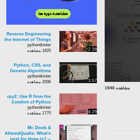
Reverse Engineering
the Internet of Things
pythontkinter
2:38
1825 مشاهده
Python, CSS, and
Genetic Algorithms
pythontkinter
3:57
2006 مشاهده
مشاهده 1946
rpy2: Use R from the
Comfort of Python
pythontkinter
4:29
1775 مشاهده
Mr. Doob &
AlteredQualia: What's
next for three.js? --