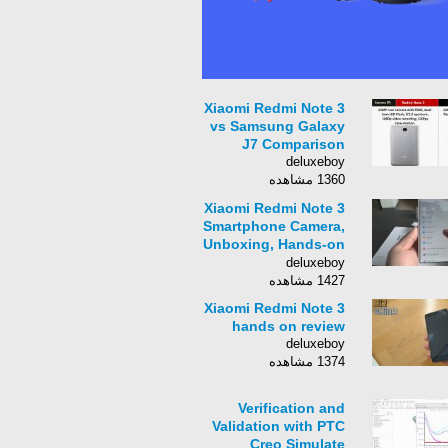
Xiaomi Redmi Note 3
vs Samsung Galaxy
J7 Comparison
deluxeboy
1360 مشاهده
Xiaomi Redmi Note 3
Smartphone Camera,
Unboxing, Hands-on
from
deluxeboy
xiaomidevice.com
1427 مشاهده
Xiaomi Redmi Note 3
hands on review
deluxeboy
1374 مشاهده
Verification and
Validation with PTC
Creo Simulate