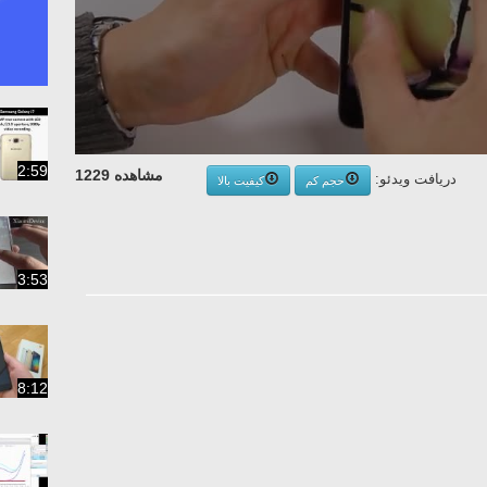
2:59
مشاهده 1229
دریافت ویدئو:
حجم کم
کیفیت بالا
3:53
8:12