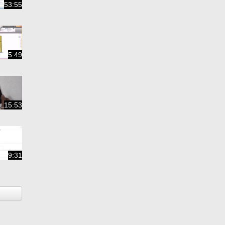
53:55
5:49
15:53
9:31