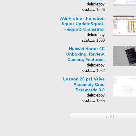
deluxeboy
1526 مشاهده
ASi-Profile - Function
&quot;Update&quot;
- &quot;Parametric-
On-Demand&quot; -
deluxeboy
structural
1533 مشاهده
Huawei Honor 4C
Unboxing, Review,
Camera, Features,
India Price and
deluxeboy
Overview
1932 مشاهده
Lesson 20 pt1 Valve
Assembly Creo
Parametric 3.0
deluxeboy
1365 مشاهده
ادامه