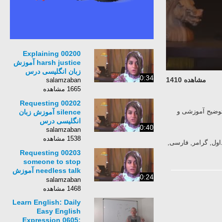
00200 Explaining
harsh justice آموزش
زبان انگلیسی درس
0:34
مشاهده 1410
salamzaban
1665 مشاهده
00202 Requesting
توضیح آموزشی و
silence آموزش زبان
انگلیسی درس
0:40
salamzaban
1538 مشاهده
اول, گرامر, فارسی,
00203 Requesting
someone to stop
needless talk آموزش
0:24
زبان انگلیسی درس
salamzaban
1468 مشاهده
Learn English: Daily
Easy English
Expression 0605: