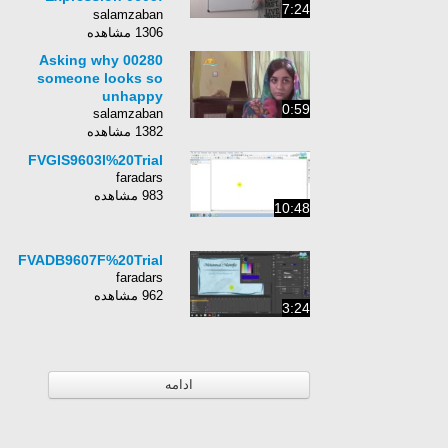
7:24
give him an inch and
salamzaban
he’ll take a mile
1306 مشاهده
00280 Asking why
someone looks so
unhappy
0:59
salamzaban
1382 مشاهده
FVGIS9603I%20Trial
faradars
983 مشاهده
10:48
FVADB9607F%20Trial
faradars
962 مشاهده
3:24
ادامه