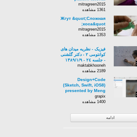
mitragreen2015
1361 مشاهده
Жгут &quot;Сложная
коса&quot;
mitragreen2015
1353 مشاهده
فیزیک - نظریه میدان های
كوانتومی ٢ - دکتر گلشنی
- جلسه ٢٤ - ١٣٨٩/١/٩
maktabkhooneh
2189 مشاهده
Design+Code
(Sketch, Swift, iOS8)
presented by Meng
To at
grapix
Budapest.Mobile
1400 مشاهده
Meetup
ادامه