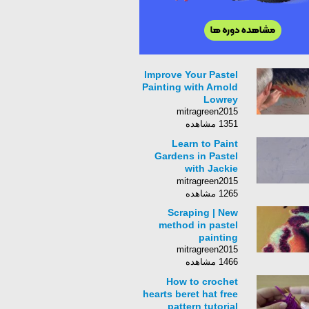
Improve Your Pastel
Painting with Arnold
Lowrey
mitragreen2015
1351 مشاهده
Learn to Paint
Gardens in Pastel
with Jackie
Simmonds
mitragreen2015
1265 مشاهده
Scraping | New
method in pastel
painting
mitragreen2015
1466 مشاهده
How to crochet
hearts beret hat free
pattern tutorial