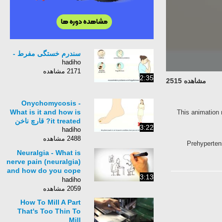
سندرم خستگی مفرط -
hadiho
2171 مشاهده
2:35
مشاهده 2515
Onychomycosis -
What is it and how is
This animation 
it treated? قارچ ناخن
3:22
hadiho
2488 مشاهده
Prehypertens
Neuralgia - What is
nerve pain (neuralgia)
and how do you cope
3:13
with it?
hadiho
2059 مشاهده
How To Mill A Part
That's Too Thin To
Mill