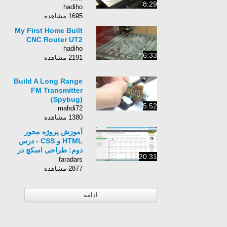
8:29
hadiho
1695 مشاهده
My First Home Built
CNC Router UT2
hadiho
6:33
2191 مشاهده
Build A Long Range
FM Transmitter
(Spybug)
5:52
mahdi72
1380 مشاهده
آموزش پروژه محور
HTML و CSS - درس
دوم: طراحی اسکچ در
20:31
فتوشاپ
faradars
2877 مشاهده
ادامه