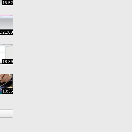
15:52
1:21:09
18:39
10:35