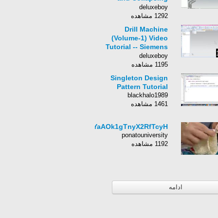
Animation on
deluxeboy
Autodesk Inventor
1292 مشاهده
Drill Machine
(Volume-1) Video
Tutorial -- Siemens
NX
deluxeboy
1195 مشاهده
Singleton Design
Pattern Tutorial
blackhalo1989
1461 مشاهده
UvYaAOk1gTnyX2RfTcyH
ponatouniversity
1192 مشاهده
ادامه