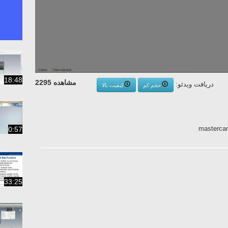
18:48
مشاهده 2295
دریافت ویدئو:
حجم کم
کیفیت بالا
mastercam
0:57
33:25