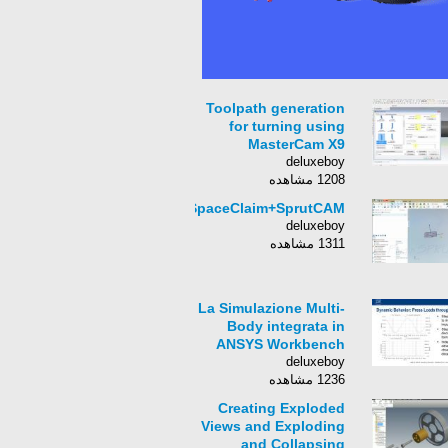
Toolpath generation
for turning using
MasterCam X9
deluxeboy
1208 مشاهده
SpaceClaim+SprutCAM
deluxeboy
1311 مشاهده
La Simulazione Multi-
Body integrata in
ANSYS Workbench
deluxeboy
1236 مشاهده
Creating Exploded
Views and Exploding
and Collapsing