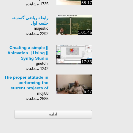
58:17
1735 مشاهده
رابطه ریاضی گسسته
جلسه اول
majestic
1:01:45
2292 مشاهده
Creating a simple ||
Animation || Using ||
Synfig Studio
17:33
gnetchi
1242 مشاهده
The proper attitude in
performing the
current projects of
5:47
"Asemaan Group" -
mdji88
by Dr Mashayekhi
2585 مشاهده
ادامه