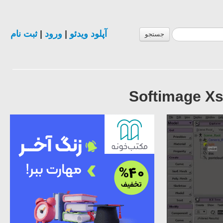
ثبت نام
|
ورود
|
آپلود ویدئو
جستجو
Softimage Xsi