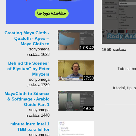
Creating Maya Cloth -
Qualoth - Apex --
Maya Cloth to
1:08:42
sonyomega
مشاهده 1650
1623 مشاهده
"Behind the Scenes
of Elysium" by Peter
Tutorial b
Muyzers
37:50
sonyomega
1789 مشاهده
tutorial, tip,
MayaCloth to 3dsmax
& Softimage - Arabic
Guide Part 1
49:24
sonyomega
1440 مشاهده
1 minute intro Intel
TBB parallel for
sonyomega