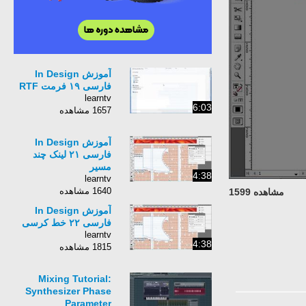
آموزش In Design
فارسی ۱۹ فرمت RTF
learntv
6:03
1657 مشاهده
آموزش In Design
فارسی ۲۱ لینک چند
مسیر
4:38
learntv
1640 مشاهده
مشاهده 1599
آموزش In Design
فارسی ۲۲ خط کرسی
learntv
4:38
1815 مشاهده
Mixing Tutorial:
Synthesizer Phase
Parameter