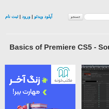
ثبت نام
|
ورود
|
آپلود ویدئو
جستجو
Basics of Premiere CS5 - S