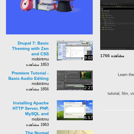
Drupal 7: Basic
Theming with Zen
and CSS
مشاهده 1766
9:02
mobintmu
1853 مشاهده
Premiere Tutorial -
Learn t
Basic Audio Editing
mobintmu
2:27
1856 مشاهده
tutorial, fi
Installing Apache
HTTP Server, PHP,
MySQL and
6:57
phpMyAdmin on
mobintmu
Windows XP
1963 مشاهده
The Normal