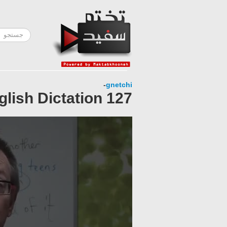
-
gnetchi
127 Daily English Dictation