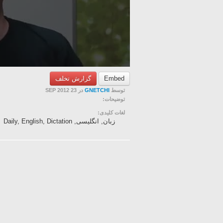
گزارش تخلف
Embed
در 23 SEP 2012
GNETCHI
توسط
توضیحات:
لغات کلیدی:
زبان, انگلیسی, Daily, English, Dictation