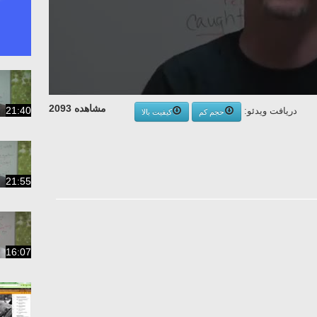
مشاهده 2093
21:40
دریافت ویدئو:
حجم کم
کیفیت بالا
21:55
16:07