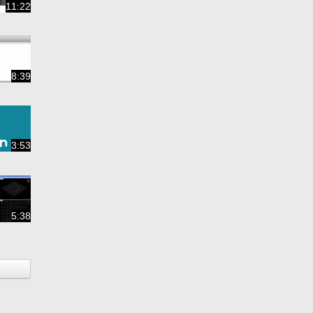
11:22
8:39
3:53
5:38