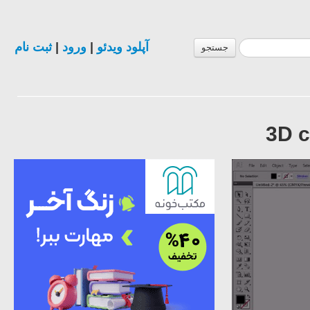
ثبت نام
|
ورود
|
آپلود ویدئو
جستجو
3D c