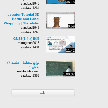
46:46
Sphere
sandbad1945
1264 مشاهده
Illustrator Tutorial 3D
Bottle and Label
Wrapping | Glazefolio
9:59
Design Blog
sandbad1945
1249 مشاهده
GNS3(1.4.x)활용
mitragreen2015
1404 مشاهده
11:42
توابع مختلط - جلسه ۲۴-
بخش ۱
maktabkhooneh
1:09:37
2356 مشاهده
ادامه