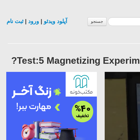
ثبت نام
|
ورود
|
آپلود ویدئو
جستجو
Test:5 Magnetizing Experime