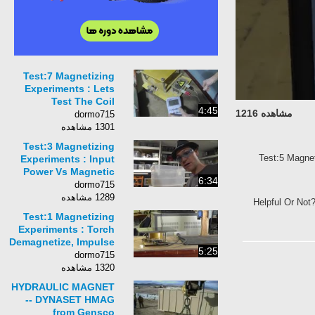
Test:7 Magnetizing
Experiments : Lets
Test The Coil
4:45
مشاهده 1216
Parameters
dormo715
1301 مشاهده
Test:3 Magnetizing
Test:5 Magnet
Experiments : Input
Power Vs Magnetic
6:34
Strength (Air Core)
dormo715
1289 مشاهده
Helpful Or Not
Test:1 Magnetizing
Experiments : Torch
Demagnetize, Impulse
5:25
Generator Re-
dormo715
Magnetize
1320 مشاهده
HYDRAULIC MAGNET
-- DYNASET HMAG
from Gensco