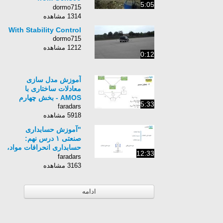
5:05
Equipment
dormo715
1314 مشاهده
With Stability Control
dormo715
1212 مشاهده
0:12
آموزش مدل سازی
معادلات ساختاری با
AMOS - بخش چهارم
5:33
faradars
5918 مشاهده
"آموزش حسابداری
صنعتی ۱ درس نهم:
حسابداری انحرافات مواد،
12:33
دستمزد و سربار"
faradars
3163 مشاهده
ادامه