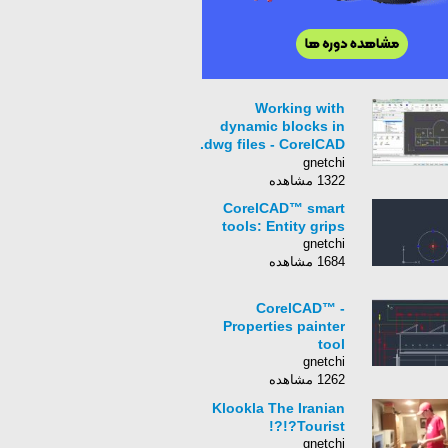
Working with
dynamic blocks in
.dwg files - CorelCAD
2015
gnetchi
1322 مشاهده
CorelCAD™ smart
tools: Entity grips
gnetchi
1684 مشاهده
CorelCAD™ -
Properties painter
tool
gnetchi
1262 مشاهده
Klookla The Iranian
Tourist?!?!
gnetchi