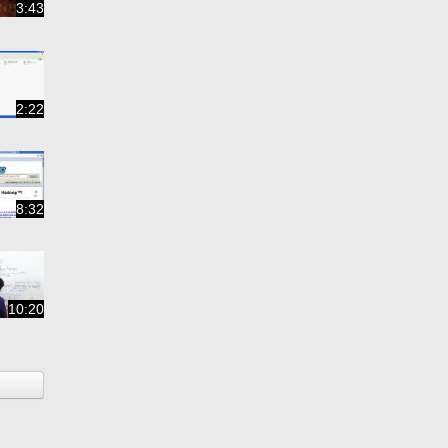
3:43
2:22
8:32
10:20