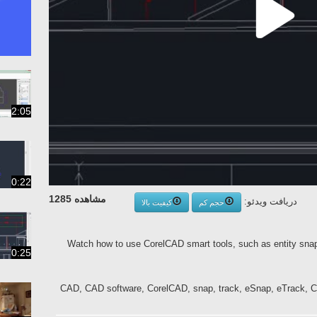
2:05
0:22
مشاهده 1285
دریافت ویدئو:
حجم کم
کیفیت بالا
Watch how to use CorelCAD smart tools, such as entity snap,
0:25
CAD, CAD software, CorelCAD, snap, track, eSnap, eTrack, C