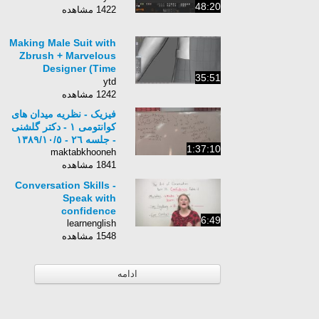
48:20
1422 مشاهده
Making Male Suit with
Zbrush + Marvelous
Designer (Time
35:51
Lapse)
ytd
1242 مشاهده
فیزیک - نظریه میدان های
كوانتومی ١ - دکتر گلشنی
- جلسه ٢٦ - ١٣٨٩/١٠/٥
1:37:10
maktabkhooneh
1841 مشاهده
Conversation Skills -
Speak with
confidence
6:49
learnenglish
1548 مشاهده
ادامه