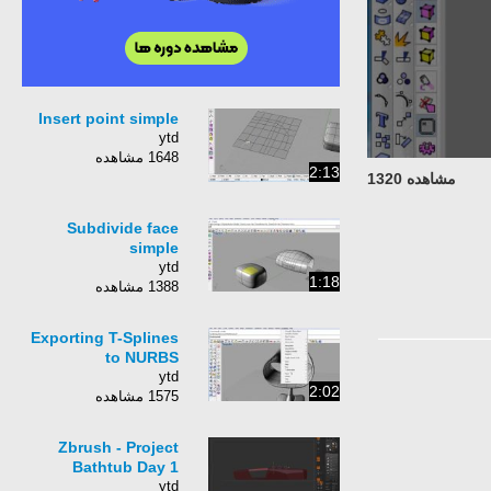
Insert point simple
ytd
1648 مشاهده
2:13
مشاهده 1320
Subdivide face
simple
ytd
1:18
1388 مشاهده
Exporting T-Splines
to NURBS
ytd
2:02
1575 مشاهده
Zbrush - Project
Bathtub Day 1
ytd