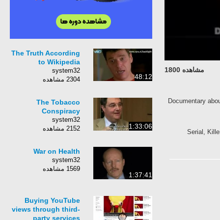
The Truth According
to Wikipedia
مشاهده 1800
system32
48:12
2304 مشاهده
Documentary about 
The Tobacco
Conspiracy
system32
1:33:06
2152 مشاهده
Serial, Kil
War on Health
system32
1569 مشاهده
1:37:41
Buying YouTube
views through third-
party services