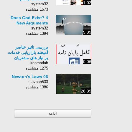
1:02
system32
1573 مشاهده
Does God Exist? 4
New Arguments
system32
5:39
1394 مشاهده
ﺑﺮرﺳﯽ ﺗﺎﺛﯿﺮ ﻋﻨﺎﺻﺮ
آﻣﯿﺨﺘﻪ ﺑﺎزارﯾﺎﺑﯽ ﺧﺪﻣﺎت
ﺑﺮ ﻧﯿﺎز ﻫﺎي ﻣﺸﺘﺮﯾﺎن
0:06
iranmatlab
1275 مشاهده
06 Newton's Laws
siavash533
1386 مشاهده
28:39
ادامه