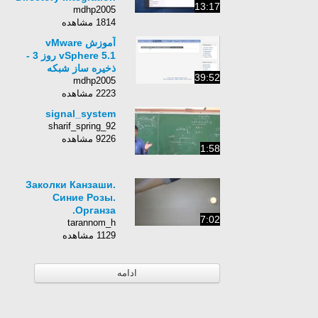
13:17
mdhp2005
1814 مشاهده
‫آموزش vMware
vSphere 5.1 روز 3 -
39:52
mdhp2005
2223 مشاهده
signal_system
sharif_spring_92
9226 مشاهده
1:58
Заколки Канзаши.
Синие Розы.
Органза.
7:02
tarannom_h
1129 مشاهده
ادامه