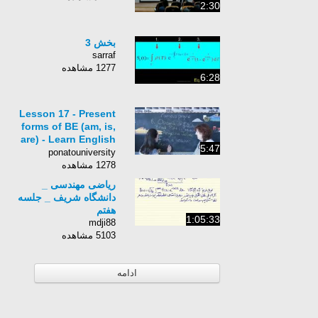
2:30
بخش 3
sarraf
1277 مشاهده
6:28
Lesson 17 - Present
forms of BE (am, is,
are) - Learn English
5:47
with Jennifer
ponatouniversity
1278 مشاهده
ریاضی مهندسی _
دانشگاه شریف _ جلسه
هفتم
1:05:33
mdji88
5103 مشاهده
ادامه