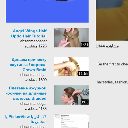
Angel Wings Half
Updo Hair Tutorial
ehsanmandegar
1:31
مشاهده 1344
1723 مشاهده
Делаем прическу
Be the first to ch
паутинка / корона.
Crown Braid
11:55
ehsanmandegar
1300 مشاهده
hairstyles, fashion,
Плетение ажурной
косички на длинные
волосы. Braided
9:03
hairstyle
ehsanmandegar
1188 مشاهده
۱۴- کار با PickerView یا
انتخابی ها
ehsanmandegar