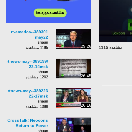
389301-rt-america-
may22
shaun
29:26
مشاهده 1115
1195 مشاهده
/389199-rtnews-may-
22-14msk
shaun
26:45
1202 مشاهده
389223-rtnews-may-
22-17msk
shaun
26:16
1088 مشاهده
CrossTalk: Neocons
Return to Power
shaun