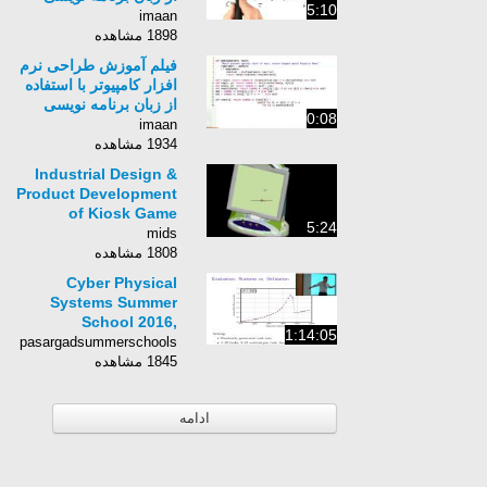
5:10
Python برای کامپیوتر-
imaan
زبان انگلیسی - بخش 347
1898 مشاهده
فیلم آموزش طراحی نرم
افزار کامپیوتر با استفاده
از زبان برنامه نویسی
0:08
Python برای کامپیوتر-
imaan
زبان انگلیسی - بخش 169
1934 مشاهده
Industrial Design &
Product Development
of Kiosk Game
5:24
Platform
mids
1808 مشاهده
Cyber Physical
Systems Summer
School 2016,
1:14:05
Professor Wang Yi,
pasargadsummerschools
part 2
1845 مشاهده
ادامه