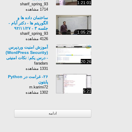
1:21:01
sharif_spring_93
1714 مشاهده
ساختمان داده ها و
الگوریتم ها - دکتر آبام -
جلسه ٣ - ٩٢/١١/٢٧
1:05:29
sharif_spring_93
4126 مشاهده
آموزش امنیت وردپرس
(WordPress Security)
- درس یکم: نکات امنیتی
20:26
ورود به سایت
faradars
1331 مشاهده
۲۶- ‌غرامت در Python
پایتون
m.karimi72
5:21
1302 مشاهده
ادامه