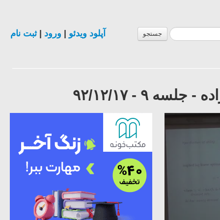
آپلود ویدئو
|
ورود
|
ثبت نام
جستجو
 ٩ - ٩٢/١٢/١٧