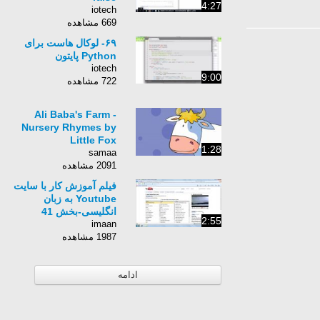
4:27
iotech
669 مشاهده
۶۹- لوکال هاست برای
Python پایتون
iotech
9:00
722 مشاهده
Ali Baba's Farm -
Nursery Rhymes by
Little Fox
1:28
samaa
2091 مشاهده
فیلم آموزش کار با سایت
Youtube به زبان
انگلیسی-بخش 41
2:55
imaan
1987 مشاهده
ادامه