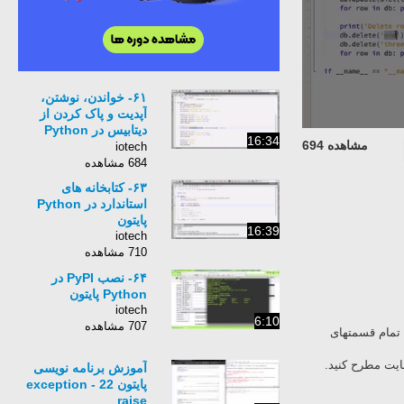
۶۱- خواندن، نوشتن،
آپدیت و پاک کردن از
دیتابیس در Python
16:34
مشاهده 694
پایتون
iotech
684 مشاهده
۶۳- کتابخانه های
استاندارد در Python
پایتون
16:39
iotech
710 مشاهده
۶۴- نصب PyPI در
Python پایتون
iotech
6:10
707 مشاهده
Python آشنا کنم. برای دیدن تمام قسمتهای
ایت مطرح کنید.
آموزش برنامه نویسی
پایتون 22 - exception
raise