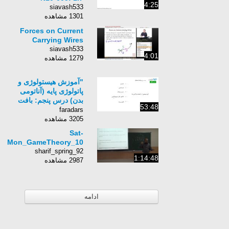
4:25
siavash533
1301 مشاهده
Forces on Current
Carrying Wires
siavash533
4:01
1279 مشاهده
"آموزش هیستولوژی و
پاتولوژی پایه (آناتومی
بدن) درس پنجم: بافت
53:48
همبند "
faradars
3205 مشاهده
Sat-
Mon_GameTheory_10
sharif_spring_92
1:14:48
2987 مشاهده
ادامه