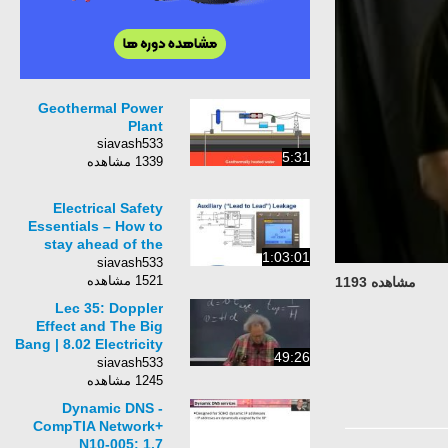
Geothermal Power
Plant
siavash533
5:31
1339 مشاهده
Electrical Safety
Essentials – How to
stay ahead of the
1:03:01
curve
siavash533
1521 مشاهده
مشاهده 1193
Lec 35: Doppler
Effect and The Big
Bang | 8.02 Electricity
49:26
and Magnetism,
siavash533
Spring 2002 (Walter
1245 مشاهده
Lewin)
Dynamic DNS -
CompTIA Network+
N10-005: 1.7