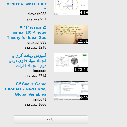
Puzzle. What Is AB =
?
4:19
siavash533
951 مشاهده
AP Physics 2:
Thermal 10: Kinetic
Theory for Ideal Gas
12:51
siavash533
1248 مشاهده
آموزش ریخته گری و
انجماد مواد فلزی درس
دوم: انجماد فلزات
1:23:48
faradars
2714 مشاهده
C# Snake Game
Tutorial 02 New Form,
Global Variables
9:52
YouTube
jimbo71
1666 مشاهده
ادامه