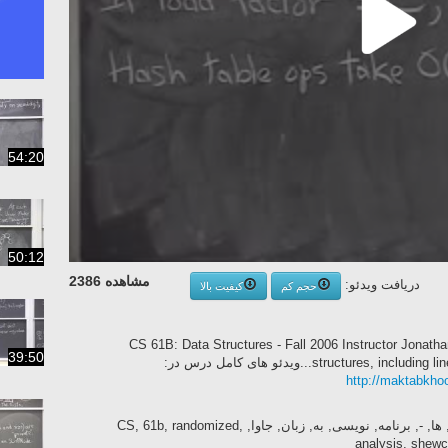
54:20
50:12
مشاهده 2386
دریافت ویدئو:
حجم کم
کیفیت بالا
CS 61B: Data Structures - Fall 2006 Instructor Jona
39:50
structure...ویدئو های کامل درس در:
http://maktabkh
ساختمان, داده, ها, -, الگوریتم, -, الگوریتم, ها, -, برنامه, نویسی, به, زبان, جاوا, CS, 61b, randomized,
analysis, shewch