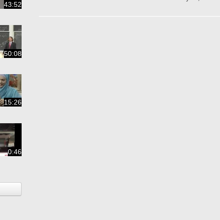
43:52
50:08
15:26
0:46