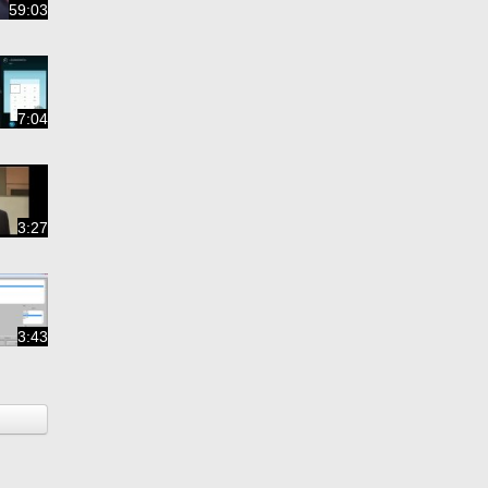
59:03
7:04
3:27
3:43