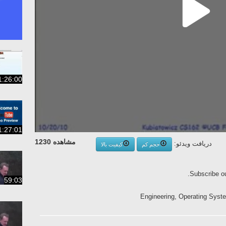
1:26:00
1:27:01
مشاهده 1230
دریافت ویدئو:
حجم کم
کیفیت بالا
Subscribe ou
59:03
Engineering, Operating Syste