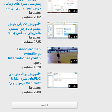
پیش‌بینی سری‌های زمانی
درس دوم: مانایی، ریشه
10:42
واحد، هم انباشتگی (ب)"
faradars
2602 مشاهده
"آموزش تکمیلی هوش
مصنوعی درس ششم:
عامل‌های منطقی (ب)"
13:27
faradars
2835 مشاهده
Greco-Roman
wrestling.
International youth
7:44
sports camp Varna,
sport
Bulgaria 2012
1320 مشاهده
"آموزش برنامه‌نویسی
PLCهای سری دلتا با
WPLSoft درس پنجم:
10:48
آشنایی با انواع تایمرها و
faradars
کانترها "
2280 مشاهده
ادامه