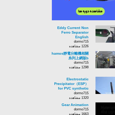
Eddy Current Non
Ferro Separator
English
dormo715
1226 مشاهده
hamos靜電分離機相關
糸列上網版b
dormo715
1298 مشاهده
Electrostatic
Precipitator（ESP）
for PVC synthetic
leather
dormo715
1320 مشاهده
Gear Animation
dormo715
1663 مشاهده