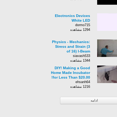
Electronics Devices
White LED
dormo715
1294 مشاهده
Physics - Mechanics:
Stress and Strain (3
of 16) I-Beam
siavash533
1344 مشاهده
DIY! Making a Good
Home Made Incubator
for Less Than $20.00!
ehsanh64
1216 مشاهده
ادامه