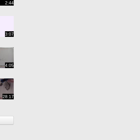
2:44
3:07
4:05
28:17