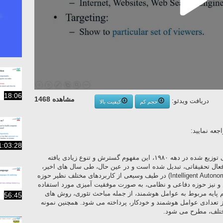
18:06
مشاهده 1468
دریافت ویدئو:
حجم کم
کیفیت بالا
عه نمایید:
1:03:28
از زمان معرفی اولیه مفهوم هوش مصنوعی توزیع شده در دهه ۱۹۸۰، این مفهوم گسترش و تنوع زیادی یافته
فعال تحقیقاتی، تبدیل شده است و در عین حال، طی سال های اخیر،
عامل های هوشمند و خودکار (Intelligent Autonomous Agents) در طیف وسیعی از کاربردهای مختلف نظیر حوزه
و نیز حوزه دفاعی و نظامی، به صورت موفقیت آمیزی مورد استفاده
هیم پایه مربوط به عوامل هوشمند، از جمله مباحث تئوری، روش های
56:45
ز تعدادی عوامل هوشمند و خودکار، پرداخته می شود. همچنین نمونه
مختلف، مطرح می شود.