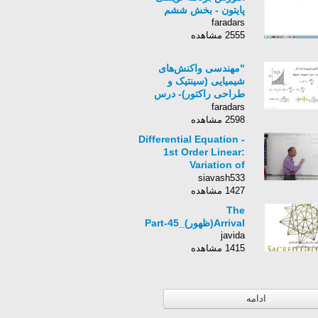
پایتون - بخش ششم
faradars
2555 مشاهده
"مهندسی واکنش‌های
شیمیایی (سینتیک و
طراحی راکتور)- درس
پنجم: راکتورهای ایده آل
faradars
برای واکنش های منفرد "
2598 مشاهده
Differential Equation -
1st Order Linear:
Variation of
Parameters (3 of 4)
siavash533
Example 2
1427 مشاهده
The
Arrival(ظهور)_Part-45
javida
1415 مشاهده
ادامه