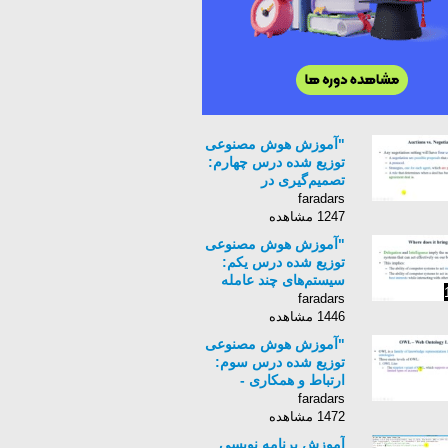
"آموزش هوش مصنوعی
توزیع شده درس چهارم:
تصمیم‌گیری در
سیستم‌های چند عامله -
faradars
مذاکره و چانه‏‌زنی "
1247 مشاهده
"آموزش هوش مصنوعی
توزیع شده درس یکم:
سیستم‌های چند عامله
هوشمند - تعاریف،
faradars
ضرورت‌ها، مزایا"
1446 مشاهده
"آموزش هوش مصنوعی
توزیع شده درس سوم:
ارتباط و همکاری -
بررسی روش‌های ایجاد
faradars
درک متقابل بین عامل‏ها"
1472 مشاهده
آموزش برنامه نویسی