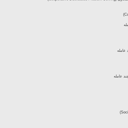
له
 عامله
د عامله