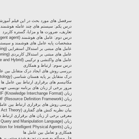
سرفصل های مورد بحث در این فیلم آموزشی 
درس یکم: سیستم های چند عامله هوشمند (Multi-agent system
تعاریف، ضرورت ها و مزایا، گستره کاربرد
درس دوم: عامل های هوشمند (Intelligent agent)
مشخصات پایه عامل های هوشمند و سیستم 
عامل های مبتنی بر استدلال استقرایی (Deductive reasoning)
عامل های مبتنی بر استدلال کاربردی (Practical reasoning)
عامل های واکنشی و ترکیبی (Reactive and Hybrid)
درس سوم: ارتباط و همکاری
بررسی روش های ایجاد درک متقابل بین عا
درک متقابل بر پایه هستان شناسی (Ontology)
مکانیسم های برقراری ارتباط بین عامل ها
مرور برخی از زبان های برنامه نویسی جهت 
زبان KIF (Knowledge Interchange Format)‎
زبان RDF (Resource Definition Framework)‎
بررسی روش های برقراری ارتباط بین عامل
بیان نظریه کنش های گفتاری (Speech Act Theory)
معرفی برخی از زبان های برقراری ارتباط 
زبان KQML (Knowledge Query and Manipulation Language)‎
زبان FIPA (Foundation for Intelligent Physical Agents)‎
همکاری و تعامل بین عامل ها
حل مسأله به صورت توزیع شده مبتنی بر همکاری (Distributed Problem Solving