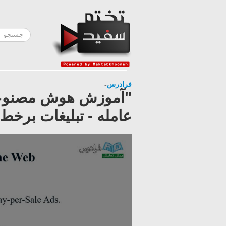
فرادرس
-
"آموزش هوش مصنوعی ت
عامله - تبلیغات برخط