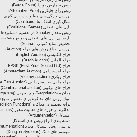
روش شمارش بوردا (Borda Count)
روش رأی جایگزین (Alternative Vote)
بررسی ویژگی های مطلوب در رأی گیری
شکل گیری ائتلاف ها (Coalitions)
بازی های ائتلافی (Coalitional Games)
روش مقدار Shapley در تقسیم دستاوردها
بازنمایی بازی های ائتلافی و توابع مشخصه آ
تخصیص منابع کمیاب (Scarce)
بررسی انواع روش های حراج (Auction)
حراج انگلیسی (English Auction)
حراج آلمانی (Dutch Auction)
حراج FPSB (First-Price Sealed-Bid)‎
حراج آمستردامی (Amsterdam Auction)
حراج ویکری (Vickrey auction)
حراج ماهی به روش ژاپنی (Japanese Fish Auction)
حراج های ترکیبی (Combinatorial auction)
مذاکره (Negotiation) و چانه زنی (Bargaining)
انواع روش های مذاکره برای تقسیم منابع (Resource Division)
توابع تصمیم در مذاکره (Negotiation Decision Functions)
مذاکره در حوزه های فعالیت محور (TOD – Task-Oriented Domains)
استدلال (Argumentation)
دسته بندی انواع روش های استدلال
بررسی روش استدلال مجرد (Abstract argumentation)
سیستم های دانگ (Dungian Systems)