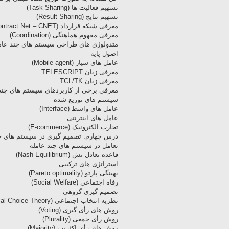
تسهیم فعالیت ها (Task Sharing)
تسهیم نتایج (Result Sharing)
معرفی شبکه قرارداد (Contract Net – CNET)
معرفی مفهوم هماهنگی (Coordination)
متدولوژی های طراحی سیستم های چند عام
اصول پایه
عامل های سیار (Mobile agent)
معرفی زبان TELESCRIPT
معرفی زبان TCL/TK
معرفی برخی از کاربردهای سیستم های چند
سیستم های توزیع شده
عامل های واسط (Interface)
عامل های اینترنتی
تجارت الکترونیک (E-commerce)
درس چهارم: تصمیم گیری در سیستم های چن
تعامل در سیستم های چند عامله
قاعده تعادل نش (Nash Equilibrium)
استراتژی های ترکیبی
بهینگی پارتو (Pareto optimality)
رفاه اجتماعی (Social Welfare)
تصمیم گیری گروهی
نظریه انتخاب اجتماعی (Social Choice Theory)
روش های رأی گیری (Voting)
روش رأی جمعی (Plurality)
روش های رأی اکثریت (Majority)