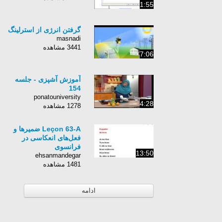
1:55
گرفتن انرژی از استرلینگ
masnadi
3441 مشاهده
7:06
آموزش آشپزی - جلسه
154
ponatouniversity
4:28
1278 مشاهده
Leçon 63-A ضمیرها و
فعل‌های انعکاسی در
فرانسوی
13:50
ehsanmandegar
1481 مشاهده
ادامه