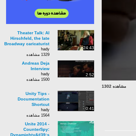
Theater Talk: Al
Hirschfeld, the late
Broadway caricaturist
24:43
hady
1329 مشاهده
Andreas Deja
Interview
hady
2:52
1500 مشاهده
مشاهده 1302
Unity Tips -
Documentation
Shortcut
0:41
hady
1564 مشاهده
Unite 2014 -
CounterSpy:
Dynamighty&#39;s