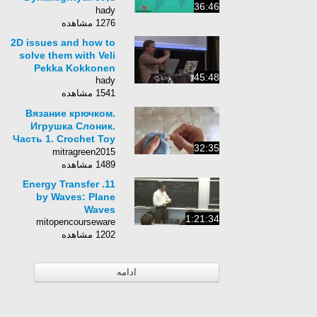
36:46
path
hady
1276 مشاهده
2D issues and how to
solve them with Veli
Pekka Kokkonen
45:48
hady
1541 مشاهده
Вязание крючком.
Игрушка Слоник.
Часть 1. Crochet Toy
32:35
Elephant Part 1
mitragreen2015
1489 مشاهده
11. Energy Transfer
by Waves: Plane
Waves
1:21:34
mitopencourseware
1202 مشاهده
ادامه