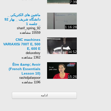
7:39
ماشین های الکتریکی _
دانشگاه شریف _ بهار 92
_ جلسه 1
1:16:28
sharif_spring_92
15559 مشاهده
CNC machines
VARIAXISi 700T E, 500
E, 600 E
34:52
deluxeboy
1362 مشاهده
Être &amp; Avoir
(French Essentials
Lesson 10)
15:26
rashidjafarpoor
1196 مشاهده
ادامه