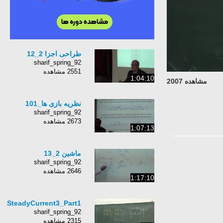
طراحی اجزا 2_12
sharif_spring_92
2551 مشاهده
1:04:10
مشاهده 2007
نظریه بازی ها_101
sharif_spring_92
2673 مشاهده
1:07:13
ماشین 2_13
sharif_spring_92
2646 مشاهده
1:17:10
faSteadyCurrent3_Part1
sharif_spring_92
2315 مشاهده