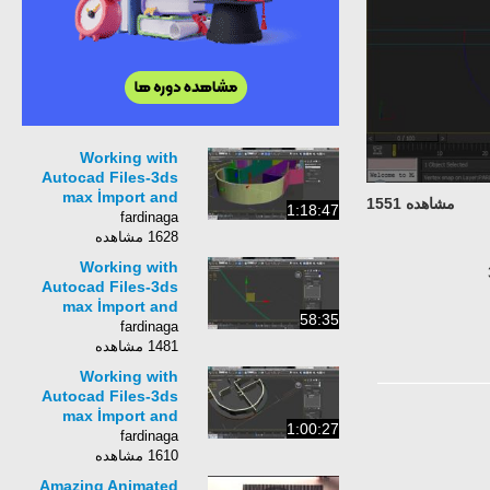
Working with
Autocad Files-3ds
max İmport and
مشاهده 1551
1:18:47
Modelling(Office
fardinaga
buildings) Part 1
1628 مشاهده
Working with
Autocad Files-3ds
max İmport and
58:35
Modelling(Office
fardinaga
buildings) Part 3
1481 مشاهده
Working with
Autocad Files-3ds
max İmport and
1:00:27
Modelling(Office
fardinaga
buildings) Part 4
1610 مشاهده
Amazing Animated