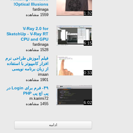
Optical Illusions!
fardinaga
1:32
1559 مشاهده
V-Ray 2.0 for
SketchUp - V-Ray RT
CPU and GPU
6:15
fardinaga
1528 مشاهده
فیلم آموزش طراحی نرم
افزار کامپیوتر با استفاده
از زبان برنامه نویسی
0:33
Python برای کامپیوتر-
imaan
زبان انگلیسی - بخش 365
1901 مشاهده
۴۹- فرم برای Login در
پی اچ پی PHP
m.karimi72
6:02
1455 مشاهده
ادامه