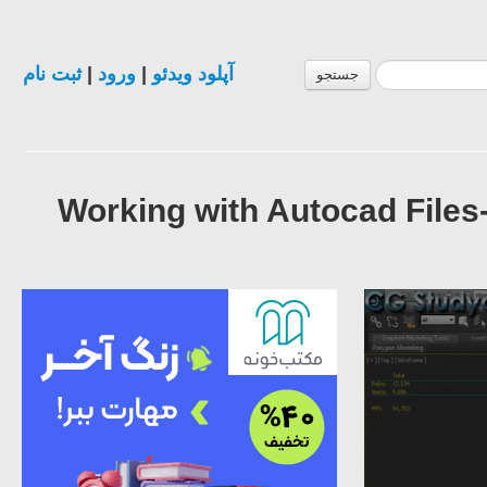
ثبت نام
|
ورود
|
آپلود ویدئو
جستجو
Working with Autocad File