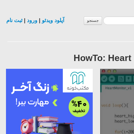
ثبت نام
|
ورود
|
آپلود ویدئو
جستجو
HowTo: Heart 