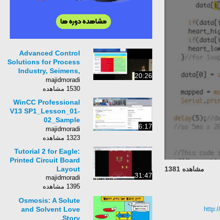
Advanced Control
Solutions for Process
Industry, Seimens,
20:26
KM Sundaram &amp;
majidmoradi
Sanjay Tripathi
1530 مشاهده
WinCC Professional
V13 SP1_Lesson_01-
02_Sample
6:17
Project_Sombat
majidmoradi
Yodkom_Thai
1323 مشاهده
Tutorial 2 for Eagle:
Printed Circuit Board
مشاهده 1381
Layout
31:47
majidmoradi
1395 مشاهده
Osmosis: A Solute
http:
and Solvent Love
Story