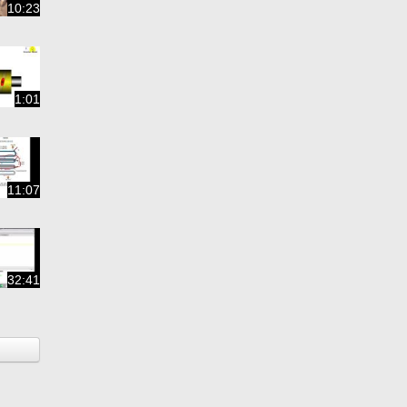
10:23
1:01
11:07
32:41