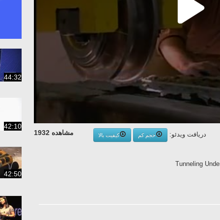
44:32
42:10
مشاهده 1932
دریافت ویدئو:
حجم کم
کیفیت بالا
Tunneling Unde
42:50