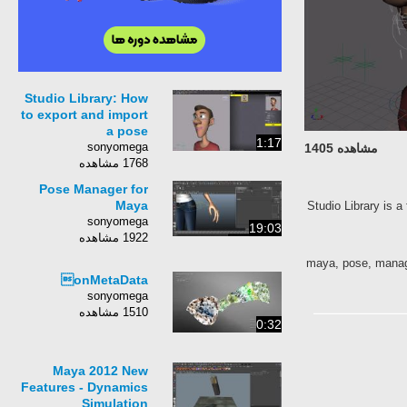
Studio Library: How
to export and import
a pose
1:17
sonyomega
مشاهده 1405
1768 مشاهده
Pose Manager for
Maya
Studio Library is 
sonyomega
19:03
1922 مشاهده
maya, pose, manage
onMetaData
sonyomega
1510 مشاهده
0:32
Maya 2012 New
Features - Dynamics
Simulation