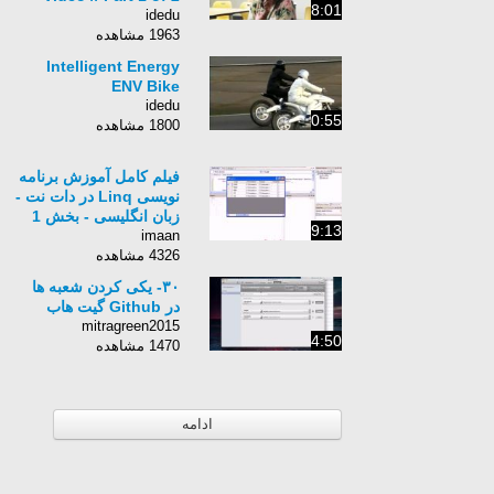
8:01
idedu
1963 مشاهده
Intelligent Energy
ENV Bike
idedu
0:55
1800 مشاهده
فیلم کامل آموزش برنامه
نویسی Linq در دات نت -
زبان انگلیسی - بخش 1
9:13
imaan
4326 مشاهده
۳۰- یکی کردن شعبه ها
در Github گیت هاب
mitragreen2015
4:50
1470 مشاهده
ادامه