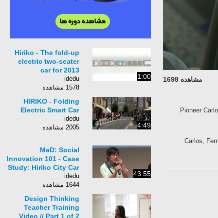
Hiriko - The fold-up
electric two-seater
car for 2013
1:00
idedu
مشاهده 1698
1578 مشاهده
HIRIKO - Folding
Electric Smart Car
Pioneer Carlo
idedu
4:49
2005 مشاهده
Carlos, Fern
MaD: Social
Innovation 101 - Case
Study: Hiriko City Car
43:55
idedu
1644 مشاهده
Design Thinking
Teacher Training
Video // Part 1 of 2