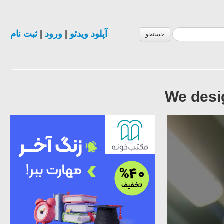
ثبت نام
|
ورود
|
آپلود ویدئو
جستجو
We desig