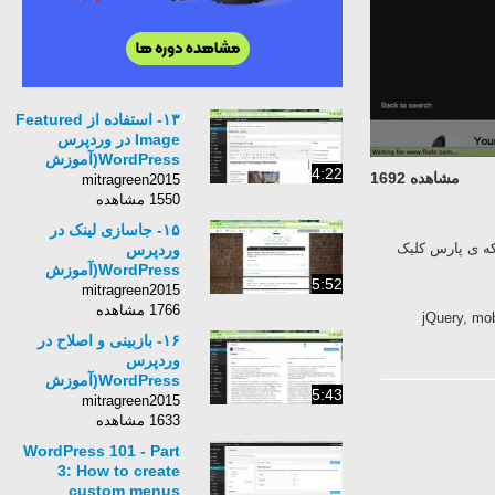
۱۳- استفاده از Featured
Image در وردپرس
WordPress(آموزش
4:22
مشاهده 1692
کامل وردپرس)
mitragreen2015
1550 مشاهده
۱۵- جاسازی لینک در
ه ی پارس کلیک
وردپرس
WordPress(آموزش
5:52
کامل وردپرس)
mitragreen2015
1766 مشاهده
WordPress, پرس
۱۶- بازبینی و اصلاح در
وردپرس
WordPress(آموزش
5:43
کامل وردپرس)
mitragreen2015
1633 مشاهده
WordPress 101 - Part
3: How to create
custom menus