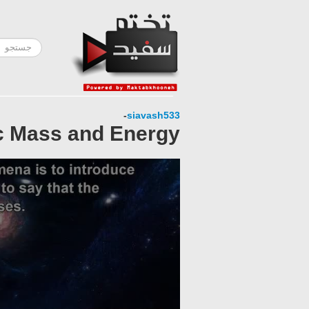
-
siavash533
ic Mass and Energy