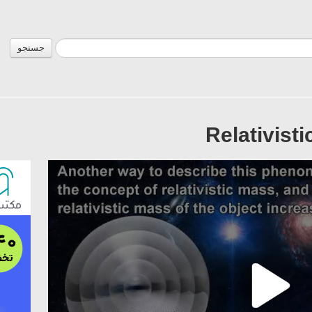
جستجو
Relativist