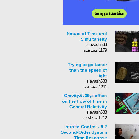
Nature of Time and
Simultaneity
siavash533
1179 مشاهده
Trying to go faster
than the speed of
light
siavash533
1211 مشاهده
Gravity&#39;s effect
on the flow of time in
General Relativity
siavash533
1212 مشاهده
Intro to Control - 9.2
Second-Order System
Time Response