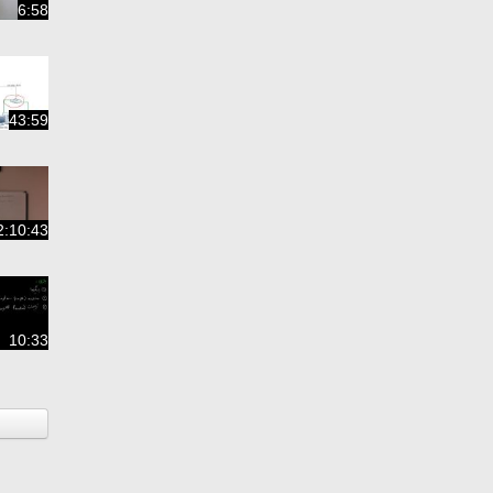
6:58
43:59
2:10:43
10:33