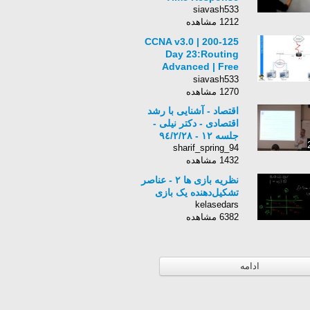
siavash533
1212 مشاهده
200-125 CCNA v3.0 |
Day 23:Routing
Advanced | Free
Cisco Video Training
siavash533
2016 | NetworKing
1270 مشاهده
اقتصاد - آشنایی با رشد
اقتصادی - دکتر نیلی -
جلسه ١٢ - ٩٤/٢/٢٨
sharif_spring_94
1432 مشاهده
نظریه بازی ها ۲ - عناصر
تشکیل‌دهنده یک بازی
kelasedars
6382 مشاهده
ادامه