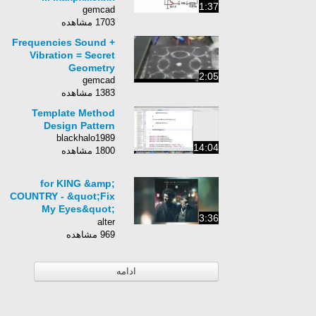
1:37
gemcad
1703 مشاهده
Frequencies Sound +
Vibration = Secret
Geometry
2:05
gemcad
1383 مشاهده
Template Method
Design Pattern
blackhalo1989
14:04
1800 مشاهده
for KING &amp;
COUNTRY - &quot;Fix
My Eyes&quot;
3:36
(Official Audio)
alter
969 مشاهده
ادامه