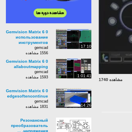
Gemvision Matrix 6 0
использование
инструментов
17:10
gemcad
1556 مشاهده
Gemvision Matrix 6 0
allaboutmapping
gemcad
1:01:41
1593 مشاهده
مشاهده 1740
Gemvision Matrix 6 0
edgesoftencontinue
gemcad
14:26
1831 مشاهده
Резонансный
преобразователь
напряжения. ...