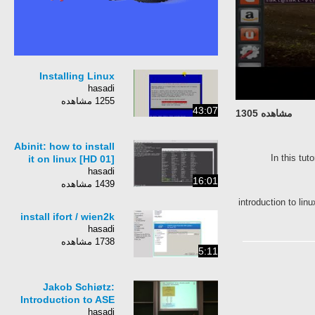
Installing Linux
hasadi
1255 مشاهده
43:07
مشاهده 1305
Abinit: how to install
In this tut
it on linux [HD 01]
hasadi
16:01
1439 مشاهده
introduction to li
install ifort / wien2k
hasadi
1738 مشاهده
5:11
Jakob Schiøtz:
Introduction to ASE
hasadi