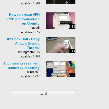
23:53
1548 مشاهده
How to create VPN
(PPPTP) connection
on Ubuntu
1:12
hasadi
1275 مشاهده
DIY Sock Doll - Baby
Alpaca Sewing
Tutorial
8:11
mitragreen2015
1368 مشاهده
Accuracy assessment
- accuracy reporting
alireza01
7:58
1237 مشاهده
ادامه