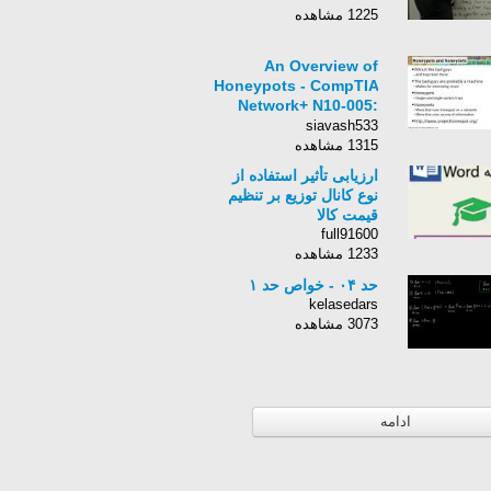
1225 مشاهده
An Overview of
Honeypots - CompTIA
Network+ N10-005:
5.6
siavash533
1315 مشاهده
ارزیابی تأثیر استفاده از
نوع کانال توزیع بر تنظیم
قیمت کالا
full91600
1233 مشاهده
حد ۰۴ - خواص حد ۱
kelasedars
3073 مشاهده
ادامه