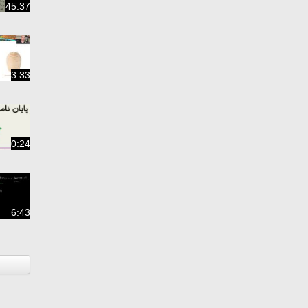
45:37
3:33
0:24
6:43