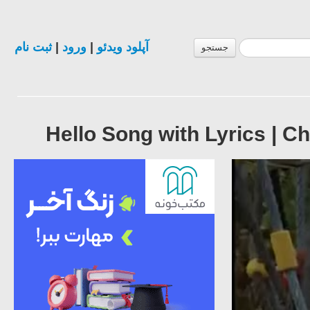
ثبت نام
|
ورود
|
آپلود ویدئو
جستجو
Hello Song with Lyrics | C