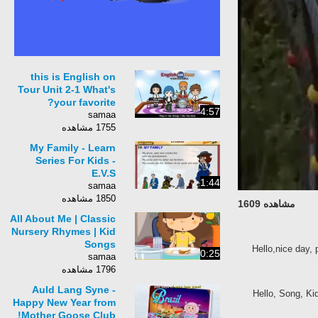
this is English on
Tour Unit 2-1 What's
your favorite?
4:57
samaa
1755 مشاهده
My Family - Learn
Series For Kids -
E.V.S
1:44
samaa
1850 مشاهده
مشاهده 1609
All About Me | Classic
Nursery Rhymes | Kid
Songs
Hello,nice day, 
0:25
samaa
1796 مشاهده
Auld Lang Syne -
Hello, Song, Kid
Happy New Year from
Mother Goose Club!