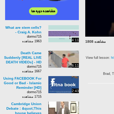
What are stem cells?
- Craig A. Kohn
dormo715
4:11
1963 مشاهده
مشاهده 1808
Death Came
Suddenly [REAL LIVE
View full lesson:
ht
DEATH VIDEOs] - HD
6:11
dormo715
1667 مشاهده
Using FACEBOOK For
Good or Bad - Islamic
Reminder [HD]
2:43
dormo715
1715 مشاهده
Cambridge Union
Debate : &quot;This
house believes