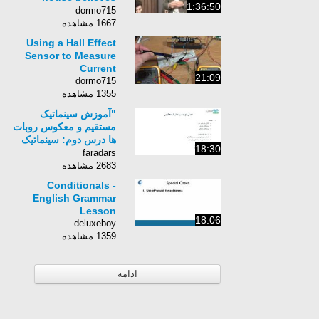
1:36:50
religion has no place
dormo715
in the 21st
1667 مشاهده
century&quot;
Using a Hall Effect
31/01/2013
Sensor to Measure
Current
21:09
dormo715
1355 مشاهده
"آموزش سینماتیک
مستقیم و معکوس روبات
ها درس دوم: سینماتیک
18:30
معکوس "
faradars
2683 مشاهده
Conditionals -
English Grammar
Lesson
18:06
deluxeboy
1359 مشاهده
ادامه